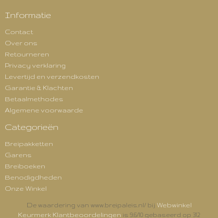
Informatie
Contact
Over ons
Retourneren
Privacy verklaring
Levertijd en verzendkosten
Garantie & Klachten
Betaalmethodes
Algemene voorwaarde
Categorieën
Breipakketten
Garens
Breiboeken
Benodigdheden
Onze Winkel
Webwinkel
De waardering van www.breipaleis.nl/ bij
Keurmerk Klantbeoordelingen
is 9.6/10 gebaseerd op 312