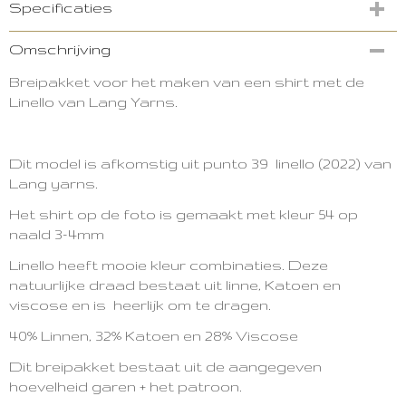
Specificaties
Productcode
Omschrijving
2405-13748
Breipakket voor het maken van een shirt met de
Linello van Lang Yarns.
Dit model is afkomstig uit punto 39 linello (2022) van
Lang yarns.
Het shirt op de foto is gemaakt met kleur 54 op
naald 3-4mm
Linello heeft mooie kleur combinaties. Deze
natuurlijke draad bestaat uit linne, Katoen en
viscose en is heerlijk om te dragen.
40% Linnen,
32% Katoen en
28% Viscose
Dit breipakket bestaat uit de aangegeven
hoevelheid garen + het patroon.