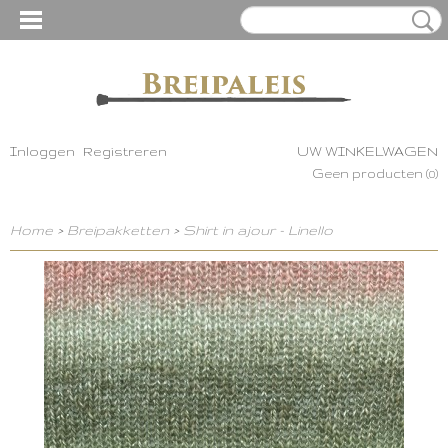
Inloggen
Registreren
UW WINKELWAGEN
Geen producten
(0)
Home
>
Breipakketten
>
Shirt in ajour - Linello