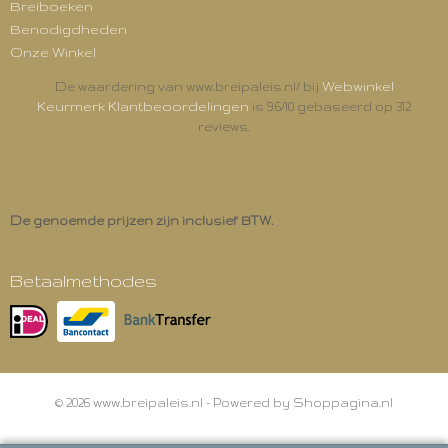
Breiboeken
Benodigdheden
Onze Winkel
Webwinkel
De waardering van www.breipaleis.nl/ bij
Keurmerk Klantbeoordelingen
is 9.6/10 gebaseerd op 312
reviews.
De genoemde prijzen zijn inclusief BTW.
Betaalmethodes
© 2026 www.breipaleis.nl - Powered by Shoppagina.nl