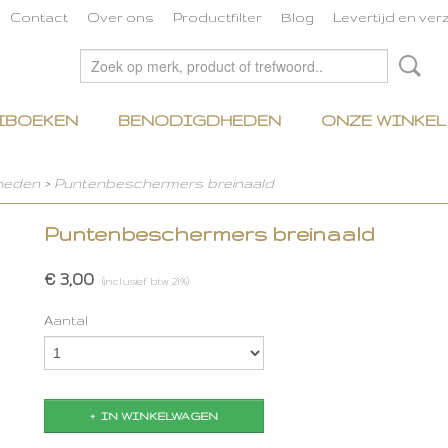
Contact
Over ons
Productfilter
Blog
Levertijd en ve
IBOEKEN
BENODIGDHEDEN
ONZE WINKEL
heden
>
Puntenbeschermers breinaald
Puntenbeschermers breinaald
€ 3,00
(inclusief btw 21%)
Aantal
IN WINKELWAGEN