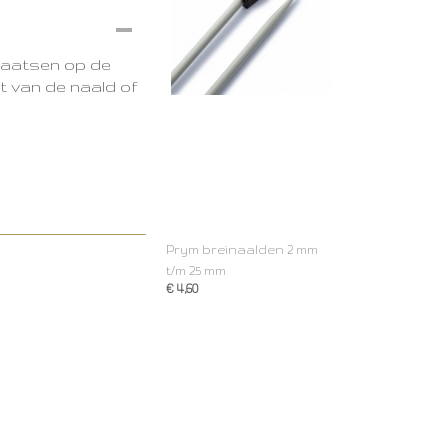
laatsen op de
t van de naald of
Prym breinaalden 2 mm
t/m 25 mm
€ 4,60