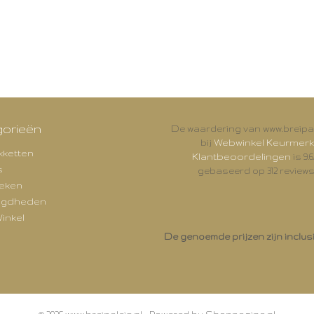
orieën
De waardering van www.breipal
Webwinkel Keurmerk
bij
kketten
Klantbeoordelingen
is 9.6
s
gebaseerd op 312 reviews
eken
igdheden
inkel
De genoemde prijzen zijn inclus