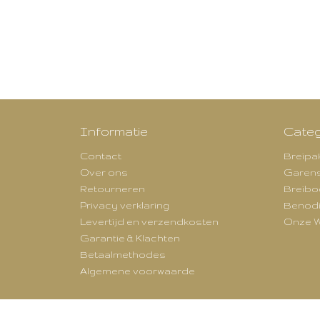
Informatie
Categ
Contact
Breipa
Over ons
Garen
Retourneren
Breibo
Privacy verklaring
Benod
Levertijd en verzendkosten
Onze W
Garantie & Klachten
Betaalmethodes
Algemene voorwaarde