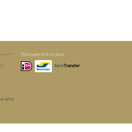
Betaalmethodes
eis.nl/
/10
.
ief BTW.